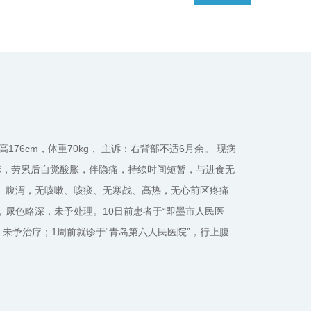
特性的改变、肝脏再生情况等，为患者进一步的治疗提供影像学支
各种治疗前后等分类组建分数据库。此数据库可一定程度的摒弃临
对肿瘤的影响以及治疗后肝脏的形态改变等情况可逐一揭示，进而
、有效的临床数字化资料，为人类攻克成人肝脏肿瘤提供一个战略
性，身高176cm，体重70kg， 主诉：右背部不适6月余。 现病
麻，劳累后自觉酸胀，伴隐痛，持续时间短暂，与进食无
、腹泻，无咳嗽、咳痰、无寒战、高热，无心前区疼痛
尿色略深，未予处理。10日前患者于“即墨市人民医
，未予治疗；1周前就诊于“青岛第六人民医院”，行上腹