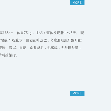
MORE
性，身高168cm，体重75kg， 主诉：查体发现肝占位5天。 现
部增强CT检查示：肝右前叶占位，考虑肝细胞肝癌可能
腹胀、腹泻、血便、食欲减退，无寒战，无头痛头晕，
予特殊治疗。
MORE