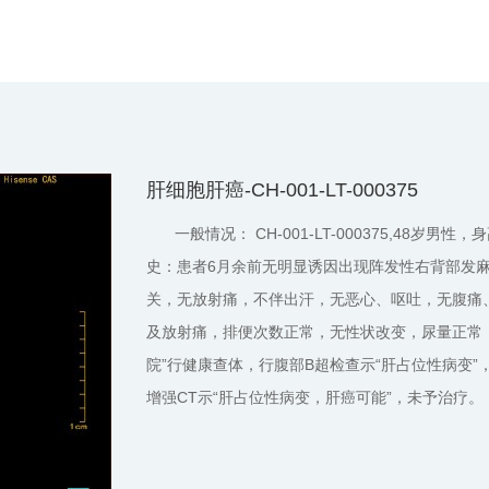
治疗的个体化、精准化。
期与治疗前进行对比，可了解治疗方式对肿瘤的影响、治疗后肿瘤生物学
字肝脏数据库，然后根据不同疾病、同一疾病的不同阶段、不同人群、
通过对数据库的分析，成人不同肿瘤的生物学特性、流行病学特征、治疗
肝细胞肝癌-CH-001-LT-000375
为我们研究肝脏肿瘤生物学、肿瘤治疗学、肿瘤病因学等提供直观、充足
一般情况： CH-001-LT-000375,48岁男
史：患者6月余前无明显诱因出现阵发性右背部发
关，无放射痛，不伴出汗，无恶心、呕吐，无腹痛
及放射痛，排便次数正常，无性状改变，尿量正常，
院”行健康查体，行腹部B超检查示“肝占位性病变”
增强CT示“肝占位性病变，肝癌可能”，未予治疗。