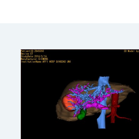
择、肝移植评估、患者预后评估等提供个体化的临床资料，有利于
对同一患者治疗后的CT数据集进行同样的三维构建，在不同时
持，准确评估患者预后，提高临床治愈率。
集合全国乃至全球的成人肿瘤肝脏数字模型组建成人肝脏肿瘤数
床资料残缺、患者随访失败等不定因素，提高疾病研究的可信度。
评估各种肿瘤对人体的影响、治疗的近远期效果，分析肿瘤病因，
性的研究途径。