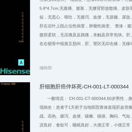
5.8*4.7cm,无腹痛、腹胀，无腰背部放散痛
短，无恶心、呕吐，无腹泻、血便，无尿频、尿急、
肝右后叶上段占位性病变，肿瘤性病变。 查体：
腹部柔软，无压痛及反跳痛，未触及异常包块。肝、
在右锁骨中线第五肋间，肝、肾区无叩击痛，无移动
编辑部
肝细胞肝癌伴坏死-CH-001-LT-000344
一般情况： CH-001-CT-000344,60岁男
现病史：患者于1天前于当地医院查体发现肝血管
战、高热、腹泻、血便、咳嗽、咳痰、胸闷、气短
况良好，食欲可，睡眠良好，大便正常，小便正常