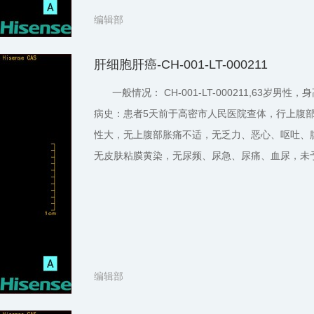
编辑部
肝细胞肝癌-CH-001-LT-000211
一般情况： CH-001-LT-000211,63岁男
病史：患者5天前于高密市人民医院查体，行上腹
性大，无上腹部胀痛不适，无乏力、恶心、呕吐、
无皮肤粘膜黄染，无尿频、尿急、尿痛、血尿，未
编辑部