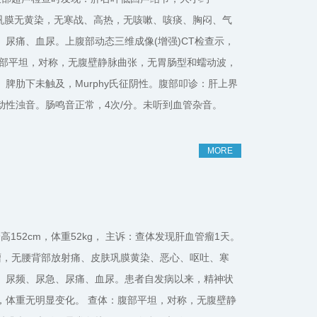
、皮肤巩膜无黄染，无寒战、高热，无咳嗽、咳痰、胸闷、气
尿痛、血尿。上腹部动态三维成像(增强)CT检查示，
腹部平坦，对称，无腹壁静脉曲张，无胃肠型和蠕动波，
脾肋下未触及，Murphy氏征阴性。腹部叩诊：肝上界
性浊音。肠鸣音正常，4次/分。未听到血管杂音。
MORE
性，身高152cm，体重52kg， 主诉：查体发现肝血管瘤1天。
瘤，无腰背部放射痛、皮肤巩膜黄染、恶心、呕吐、寒
、尿频、尿急、尿痛、血尿。患者自发病以来，精神状
，体重无明显变化。 查体：腹部平坦，对称，无腹壁静