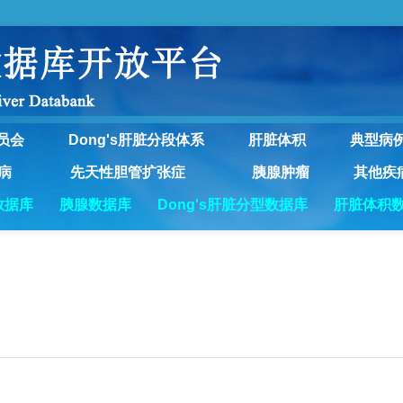
员会
Dong's肝脏分段体系
肝脏体积
典型病
病
先天性胆管扩张症
胰腺肿瘤
其他疾
数据库
胰腺数据库
Dong's肝脏分型数据库
肝脏体积