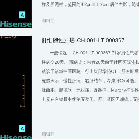
样及胆泥样，范围约4.2cm× 1.9cm 后伴声
建议CT随访，胆囊息肉，胆囊炎并胆囊结石，患
编辑部
肝细胞性肝癌-CH-001-LT-000367
一般情况： CH-001-LT-000367,71岁男
性病变20天。 现病史：患者20天前于社区医院
就诊于诸城中医医院，行上腹部增强CT：肝右叶
统超声示：慢性肝病，右肝结节，考虑肝Ca可能。
脉曲张。腹肌软，无压痛、反跳痛，Murphy征
上界在右锁骨中线第五肋间。肝、肾区无叩痛，无移
编辑部