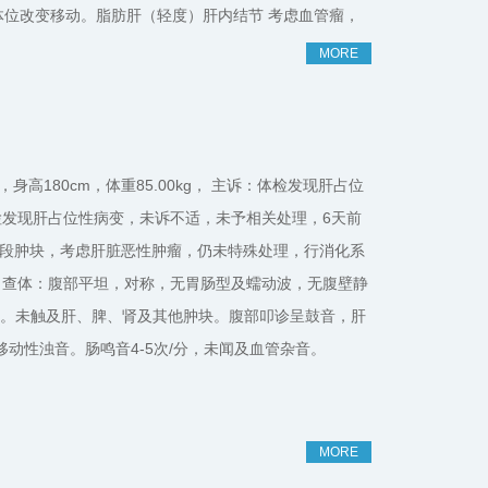
影，随体位改变移动。脂肪肝（轻度）肝内结节 考虑血管瘤，
者自发病以来未予以特殊治疗及用药。
MORE
性患者，身高180cm，体重85.00kg， 主诉：体检发现肝占位
体检发现肝占位性病变，未诉不适，未予相关处理，6天前
后段肿块，考虑肝脏恶性肿瘤，仍未特殊处理，行消化系
 查体：腹部平坦，对称，无胃肠型及蠕动波，无腹壁静
阴性。未触及肝、脾、肾及其他肿块。腹部叩诊呈鼓音，肝
动性浊音。肠鸣音4-5次/分，未闻及血管杂音。
MORE