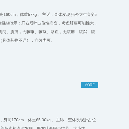
性，身高160cm，体重57kg， 主诉：查体发现肝占位性病变5
增强MRI示：肝右后叶占位性病变，考虑肝癌可能性大，
胸闷、胸痛，无咳嗽、咳痰、咯血，无腹痛、腹泻、腹
（具体药物不详），疗效尚可。
MORE
性患者，身高170cm，体重65.00kg， 主诉：查体发现肝占位
行腹部超声检查时发现：肝右叶低回声结节，大小约