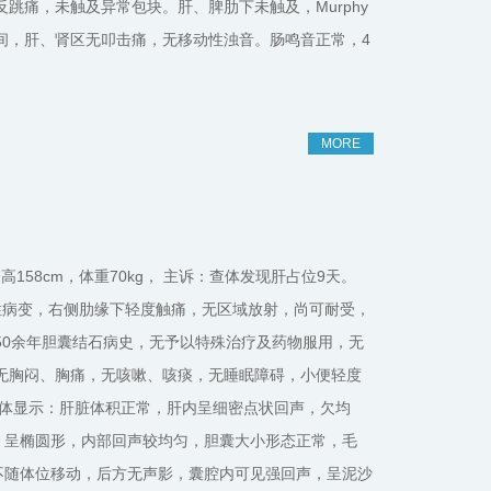
跳痛，未触及异常包块。肝、脾肋下未触及，Murphy
间，肝、肾区无叩击痛，无移动性浊音。肠鸣音正常，4
MORE
性，身高158cm，体重70kg， 主诉：查体发现肝占位9天。
性病变，右侧肋缘下轻度触痛，无区域放射，尚可耐受，
50余年胆囊结石病史，无予以特殊治疗及药物服用，无
无胸闷、胸痛，无咳嗽、咳痰，无睡眠障碍，小便轻度
健康查体显示：肝脏体积正常，肝内呈细密点状回声，欠均
0cm 呈椭圆形，内部回声较均匀，胆囊大小形态正常，毛
cm 不随体位移动，后方无声影，囊腔内可见强回声，呈泥沙