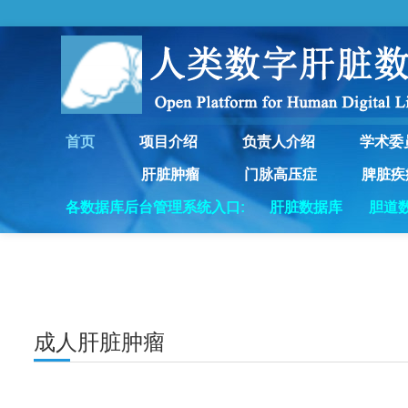
首页
项目介绍
负责人介绍
学术委
肝脏肿瘤
门脉高压症
脾脏疾
各数据库后台管理系统入口:
肝脏数据库
胆道
成人肝脏肿瘤