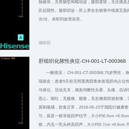
脉曲张，无胃肠型和蠕动波，腹部柔软，无压痛及反
氏征阴性。腹部叩诊：肝上界在右锁骨中线第五肋
次/分。未听到血管杂音。
编辑部
肝组织化脓性炎症-CH-001-LT-000368
一般情况： CH-001-CT-000368,70岁男
现病史：患者9天前无明显诱因查体发现肝内占位
与体位、活动无关，偶发间断性头晕、头痛，自诉
恶心、呕吐，无腹痛、腹胀，无右侧肩部放射痛，
尿刺痛感，饮食正常，2016-05-23于我院行
匀，探及一枚等低回声结节，大小约6.0cm ×5.
糙，内见一乳头样高回声，大小约0.7cm ×0.6