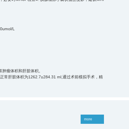
0umol/L
算肿瘤体积和肝脏体积。
肝脏体积为1262.7±284.31 ml,通过术前模拟手术，精
型切口,长约25cm，分层入腹，护皮，上框架拉钩。探查
支及肝右胆管，断右肝胆管及肝右动脉，近端prolene
结合超吸器、超声刀分离肝组织，断扎肝断面血管，见肝右
more
于右侧腹穿孔引出。清点纱布器械无误，分层缝合腹壁切口。术