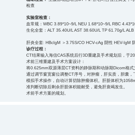
检查
实验室检查：
血常规：WBC 3.89*10~9/L NEU 1.68*10~9/L RBC 4.43*10
生化全套：ALT 35.40U/L AST 38.60U/L TP 61.70g/L ALB 37
肝炎全套: HBcIgM ＞3.75S/CO HCV-cAg 阴性 HEV-IgM 
诊疗过程：
CT结果输入海信CAS系统后行3D重建及手术规划后，于201
术前三维重建及手术方案设计：
将0.625mm双源薄层CT资料的静脉期和动脉期Dicom格
通过调节窗宽窗位调整CT序号，对肿瘤，肝实质，胆囊，
模拟手术操作，自动计算切除肿瘤体积。肝脏体积为1058ml，肿
准判断切除后剩余肝脏体积能耐受，避免肝衰竭发生。
术前手术方案的规划。
手术步骤：
根据手术规划系统提供最优虚拟肝切除步骤解剖。麻醉成功后
见：肝呈结节性肝硬化，右肝可见一大小约10cm肿物，向
线缝合，远端结扎。肝右静脉注入3支亚甲蓝，见右半肝
静脉内有癌栓,开放远端静脉,取出栓子后间断缝合。切除右