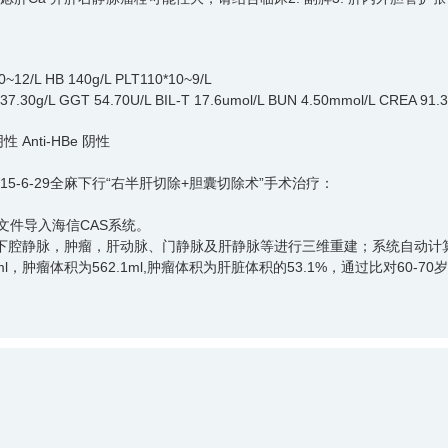
~12/L HB 140g/L PLT110*10~9/L
.30g/L GGT 54.70U/L BIL-T 17.6umol/L BUN 4.50mmol/L CREA 91.3
阴性 Anti-HBe 阴性
5-6-29全麻下行“右半肝切除+胆囊切除术”手术治疗：
式文件导入海信CAS系统。
下腔静脉，肿瘤，肝动脉、门静脉及肝静脉等进行三维重建；系统自动计
瘤体积为562.1ml,肿瘤体积为肝脏体积的53.1%，通过比对60-70岁正常
，病人平卧位，常规碘伏消毒手术区皮肤，铺无菌巾、单。取上腹部"J"
下向后生长，未侵及周围器官。分离第一肝门，丝带悬吊肝右动脉、门静脉右
染色，沿染色线作预定切线。分离第二肝门，断扎肝右静脉。沿预定切线，
半肝。温蒸馏水1000ml冲洗腹腔，止血，于肝断面旁放置引流管2根