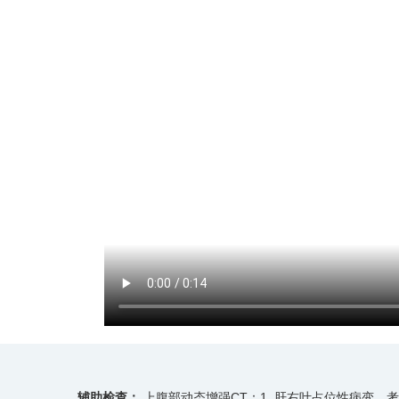
辅助检查：
上腹部动态增强CT：1. 肝右叶占位性病变，考