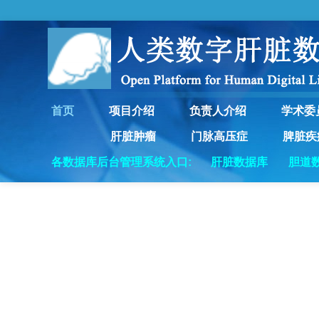
首页
项目介绍
负责人介绍
学术委
肝脏肿瘤
门脉高压症
脾脏疾
各数据库后台管理系统入口:
肝脏数据库
胆道