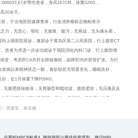
000033,67岁男性患者，身高167CM，体重52KG，
高20余天。
前，于当地医院健康查体，行血清肿瘤标志物检查示
，患者无乏力，无恶心、呕吐，无腹胀、腹泻，无寒战，无头痛头晕，
者到上级医院就诊。遂就诊于黄岛区第二人民医院，行上腹部CT
变”。患者为求进一步诊治就诊于我院消化内科门诊，行上腹部增
性病变，考虑肝CA并肝右静脉瘤栓，副脾肝内外胆管扩张。为行
自发病以来精神状态一般，食欲较前无明显变化，睡眠良好，
好，近1月体重下降约5KG。
无腹壁静脉曲张，无胃肠型和蠕动波，腹部柔软，无压痛及反
右侧肋缘下2CM可触及肝脏，质软，无压痛，脾肋下未触及，
部叩诊：肝上界在右锁骨中线第五肋间，肝、肾区无叩击痛，无移
D：周显军，朱呈瞻
次/分。未听到血管杂音。
，必要时MRCP检查4. 胰腺颈部小囊状低密度影，建议MRI