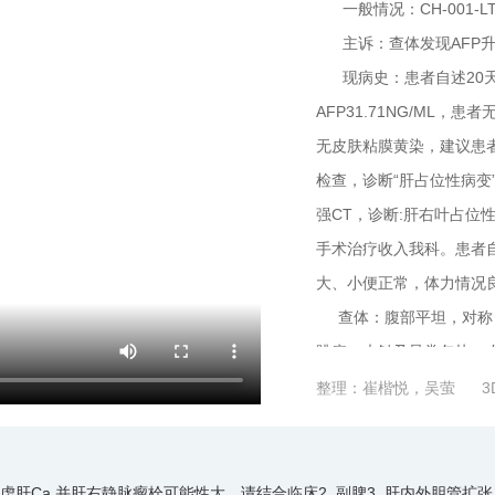
一般情况：CH-001-LT-
主诉：查体发现AFP升
现病史：患者自述20天
AFP31.71NG/ML
无皮肤粘膜黄染，建议患
检查，诊断“肝占位性病
强CT，诊断:肝右叶占位
手术治疗收入我科。患者
大、小便正常，体力情况良
查体：腹部平坦，对称，
跳痛，未触及异常包块。
MURPHY氏征阴性。腹
整理：崔楷悦，吴萤 3
动性浊音。肠鸣音正常，3
虑肝Ca 并肝右静脉瘤栓可能性大，请结合临床2. 副脾3. 肝内外胆管扩张