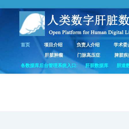
首页
项目介绍
负责人介绍
学术委
肝脏肿瘤
门脉高压症
脾脏疾
各数据库后台管理系统入口:
肝脏数据库
胆道